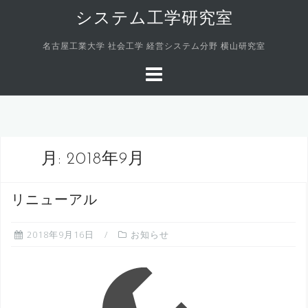
コ
システム工学研究室
ン
テ
名古屋工業大学 社会工学 経営システム分野 横山研究室
ン
ツ
へ
ス
キ
ッ
月:
2018年9月
プ
リニューアル
2018年9月16日
お知らせ