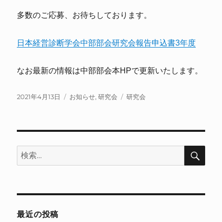
多数のご応募、お待ちしております。
日本経営診断学会中部部会研究会報告申込書3年度
なお最新の情報は中部部会本HPで更新いたします。
投
カ
タ
2021年4月13日
お知らせ
,
研究会
研究会
稿
テ
グ
日:
ゴ
リ
ー
検
検
索
索:
最近の投稿